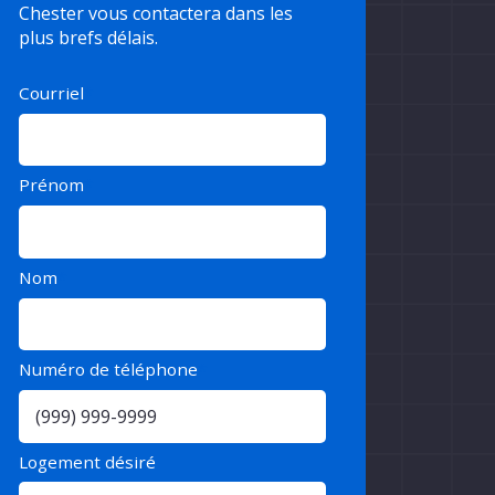
Chester vous contactera dans les
plus brefs délais.
Courriel
*
Prénom
*
Nom
*
Numéro de téléphone
*
Logement désiré